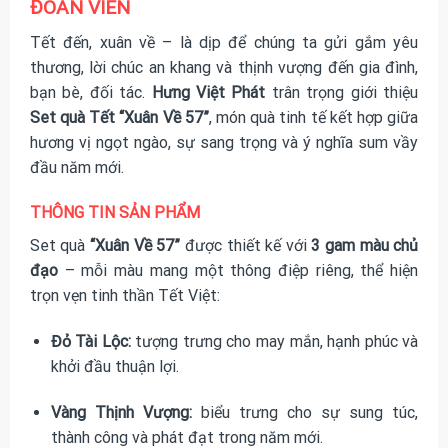
ĐOÀN VIÊN
Tết đến, xuân về – là dịp để chúng ta gửi gắm yêu
thương, lời chúc an khang và thịnh vượng đến gia đình,
bạn bè, đối tác.
Hưng Việt Phát
trân trọng giới thiệu
Set quà Tết “Xuân Về 57”
, món quà tinh tế kết hợp giữa
hương vị ngọt ngào, sự sang trọng và ý nghĩa sum vầy
đầu năm mới.
THÔNG TIN SẢN PHẨM
Set quà
“Xuân Về 57”
được thiết kế với
3 gam màu chủ
đạo
– mỗi màu mang một thông điệp riêng, thể hiện
trọn vẹn tinh thần Tết Việt:
Đỏ Tài Lộc:
tượng trưng cho may mắn, hạnh phúc và
khởi đầu thuận lợi.
Vàng Thịnh Vượng:
biểu trưng cho sự sung túc,
thành công và phát đạt trong năm mới.