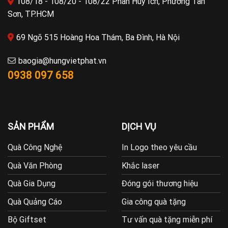
108/18 - 108/20 - 108/22 Phan Huy Ích, Phường Tân
Sơn, TP.HCM
69 Ngõ 515 Hoàng Hoa Thám, Ba Đình, Hà Nội
baogia@hungvietphat.vn
0938 097 658
SẢN PHẨM
DỊCH VỤ
Quà Công Nghệ
In Logo theo yêu cầu
Quà Văn Phòng
Khắc laser
Quà Gia Dụng
Đóng gói thương hiệu
Quà Quảng Cáo
Gia công quà tặng
Bộ Giftset
Tư vấn quà tặng miễn phí