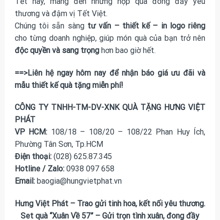
Tết này, mang đến những hộp quà đong đầy yêu
thương và đậm vị Tết Việt.
Chúng tôi sẵn sàng
tư vấn – thiết kế – in logo riêng
cho từng doanh nghiệp, giúp món quà của bạn trở nên
độc quyền và sang trọng
hơn bao giờ hết.
==>Liên hệ ngay hôm nay để nhận báo giá ưu đãi và
mẫu thiết kế quà tặng miễn phí!
CÔNG TY TNHH-TM-DV-XNK QUÀ TẶNG HƯNG VIỆT
PHÁT
VP HCM:
108/18 – 108/20 – 108/22 Phan Huy Ích,
Phường Tân Sơn, Tp.HCM
Điện thoại:
(028) 625.87.345
Hotline / Zalo:
0938 097 658
Email:
baogia@hungvietphat.vn
Hưng Việt Phát – Trao gửi tinh hoa, kết nối yêu thương.
Set quà “Xuân Về 57” – Gửi trọn tình xuân, đong đầy