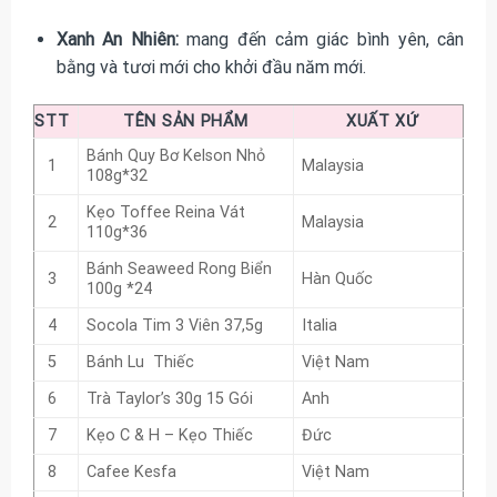
Xanh An Nhiên:
mang đến cảm giác bình yên, cân
bằng và tươi mới cho khởi đầu năm mới.
STT
TÊN SẢN PHẨM
XUẤT XỨ
Bánh Quy Bơ Kelson Nhỏ
1
Malaysia
108g*32
Kẹo Toffee Reina Vát
2
Malaysia
110g*36
Bánh Seaweed Rong Biển
3
Hàn Quốc
100g *24
4
Socola Tim 3 Viên 37,5g
Italia
5
Bánh Lu Thiếc
Việt Nam
6
Trà Taylor’s 30g 15 Gói
Anh
7
Kẹo C & H – Kẹo Thiếc
Đức
8
Cafee Kesfa
Việt Nam