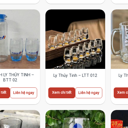
H LY THỦY TINH –
Ly Thủy Tinh – LTT 012
Ly T
BTT 02
tiết
Xem chi tiết
Xem ch
Liên hệ ngay
Liên hệ ngay