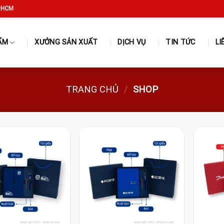
P.HCM
ẨM
XƯỞNG SẢN XUẤT
DỊCH VỤ
TIN TỨC
LI
TRANG CHỦ
/
SHOP