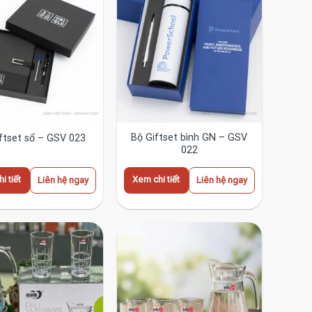
Bộ Giftset bình GN – GSV
ftset sổ – GSV 023
022
i tiết
Xem chi tiết
Liên hệ ngay
Liên hệ ngay