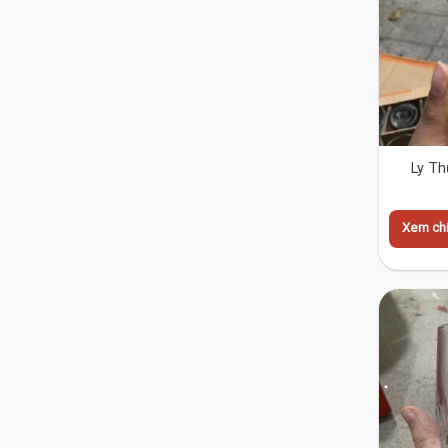
Ly Th
Xem chi 