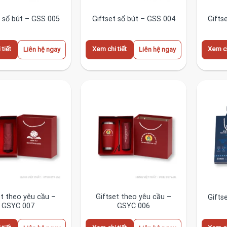
t sổ bút – GSS 005
Giftset sổ bút – GSS 004
Gifts
tiết
Xem chi tiết
Xem ch
Liên hệ ngay
Liên hệ ngay
et theo yêu cầu –
Giftset theo yêu cầu –
Gifts
GSYC 007
GSYC 006