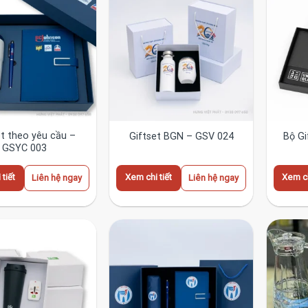
et theo yêu cầu –
Giftset BGN – GSV 024
Bộ Gi
GSYC 003
tiết
Xem chi tiết
Xem ch
Liên hệ ngay
Liên hệ ngay