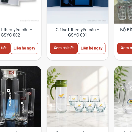
et theo yêu cầu –
Giftset theo yêu cầu –
BỘ BÌ
GSYC 002
GSYC 001
tiết
Xem chi tiết
Xem ch
Liên hệ ngay
Liên hệ ngay