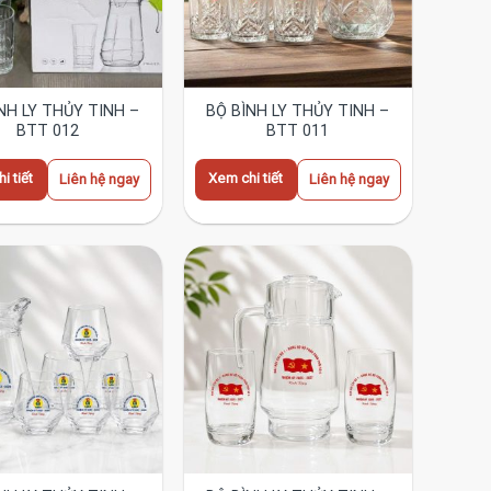
NH LY THỦY TINH –
BỘ BÌNH LY THỦY TINH –
BTT 012
BTT 011
i tiết
Xem chi tiết
Liên hệ ngay
Liên hệ ngay