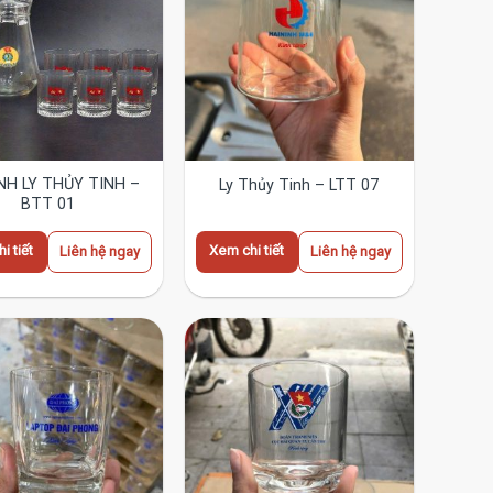
NH LY THỦY TINH –
Ly Thủy Tinh – LTT 07
BTT 01
i tiết
Xem chi tiết
Liên hệ ngay
Liên hệ ngay