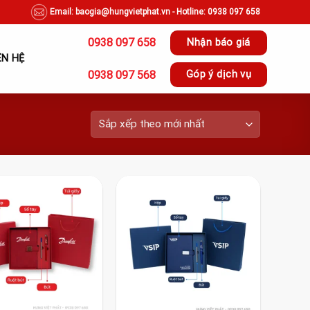
Email: baogia@hungvietphat.vn - Hotline: 0938 097 658
0938 097 658
Nhận báo giá
ÊN HỆ
0938 097 568
Góp ý dịch vụ