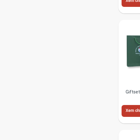
Xem chi 
Giftse
Xem chi 